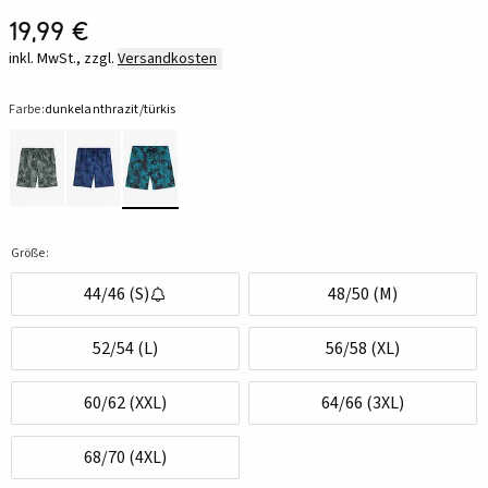
19,99 €
inkl. MwSt., zzgl.
Versandkosten
Farbe:
dunkelanthrazit/türkis
Größe:
44/46 (S)
48/50 (M)
52/54 (L)
56/58 (XL)
60/62 (XXL)
64/66 (3XL)
68/70 (4XL)