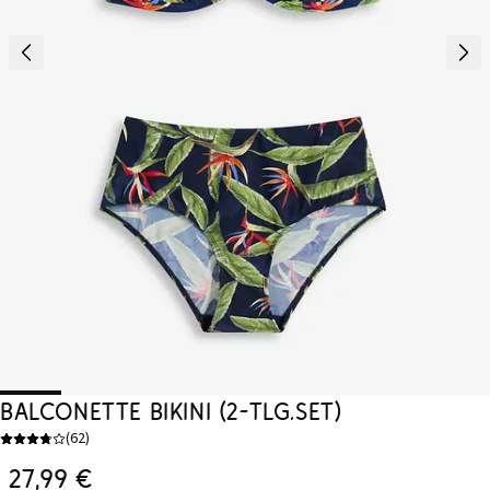
Balconette Bikini (2-tlg.Set)
(
62
)
27,99 €