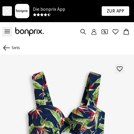
Die bonprix App
Zur App
Sets