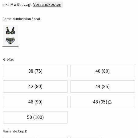
inkl. MwSt., zzgl.
Versandkosten
Farbe:
dunkelblau floral
Größe:
38 (75)
40 (80)
42 (80)
44 (85)
46 (90)
48 (95)
50 (100)
Variante:
Cup D