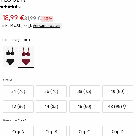
(
5
)
18,99 €
31,99 €
-40%
inkl. MwSt., zzgl.
Versandkosten
Farbe:
burgundrot
Größe:
34 (70)
36 (70)
38 (75)
40 (80)
42 (80)
44 (85)
46 (90)
48 (95)
Variante:
Cup A
Cup A
Cup B
Cup C
Cup D