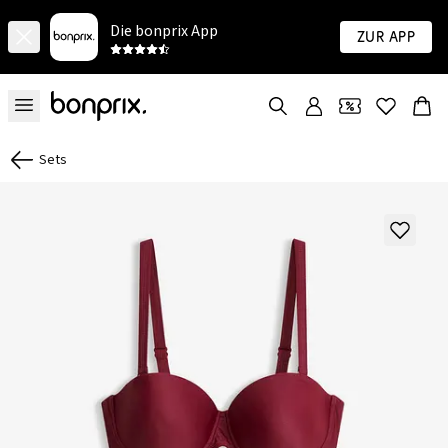
Die bonprix App
Zur App
Sets