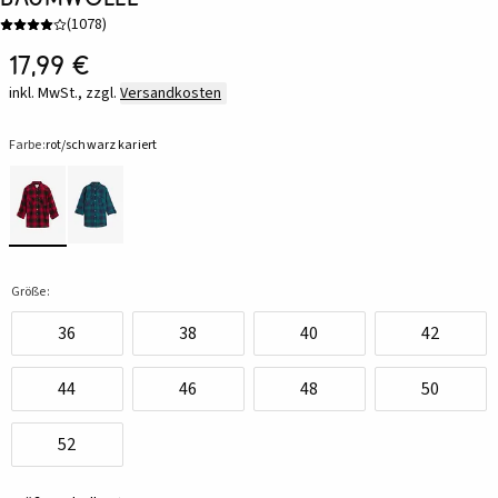
(
1078
)
17,99 €
inkl. MwSt., zzgl.
Versandkosten
Farbe:
rot/schwarz kariert
Größe:
36
38
40
42
44
46
48
50
52