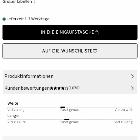
Größentabellen
Lieferzeit 1-3 Werktage
In die Einkaufstasche
Auf die Wunschliste
Produktinformationen
Kundenbewertungen
(1078)
Weite
Viel zu eng
Passt genau
Viel zu weit
Länge
Viel zu kurz
Passt genau
Viel zu lang