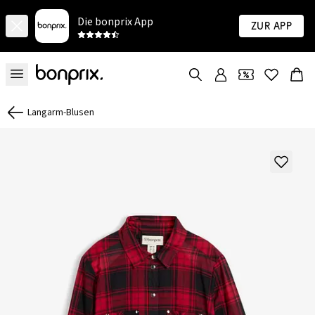
Die bonprix App
Zur App
Langarm-Blusen