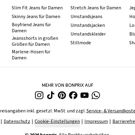
Slim Fit Jeans für Damen
Stretch Jeans für Damen
Je
Skinny Jeans für Damen
Umstandsjeans
Ho
Boyfriend Jeans für
Umstandsjacken
Lo
Damen
Umstandskleider
Bl
Jeansshorts in großen
Stillmode
Sh
Größen für Damen
Marlene-Hosen für
Damen
MEHR VON BONPRIX AUF
reisangaben inkl. gesetzl. MwSt. und zzgl.
Service- & Versandkost
Datenschutz
Cookie-Einstellungen
Impressum
Barrierefre
©
2026
bonprix.
Alle Rechte vorbehalten.