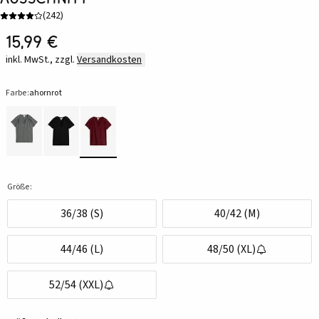
(
242
)
15,99 €
inkl. MwSt., zzgl.
Versandkosten
Farbe:
ahornrot
Größe:
36/38 (S)
40/42 (M)
44/46 (L)
48/50 (XL)
52/54 (XXL)