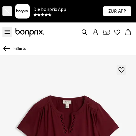
Die bonprix App
Zur App
T-Shirts