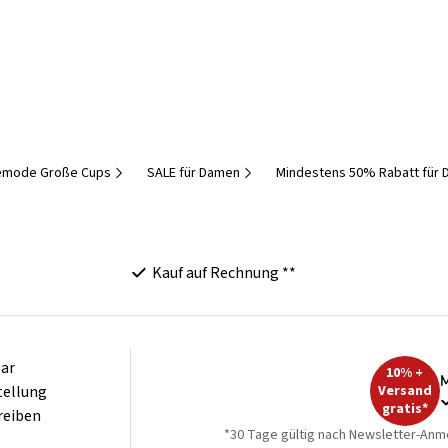
emode Große Cups
SALE für Damen
Mindestens 50% Rabatt für
Kauf auf Rechnung **
ar
10% +
M
tellung
Versand
gratis*
reiben
*30 Tage gültig nach Newsletter-Anm