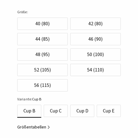
Größe:
40 (80)
42 (80)
44 (85)
46 (90)
48 (95)
50 (100)
52 (105)
54 (110)
56 (115)
Variante:
Cup B
Cup B
Cup C
Cup D
Cup E
Größentabellen