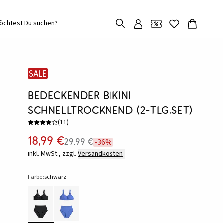
öchtest Du suchen?
SALE
Bedeckender Bikini
schnelltrocknend (2-tlg.Set)
(
11
)
18,99 €
29,99 €
-36%
inkl. MwSt., zzgl.
Versandkosten
Farbe:
schwarz