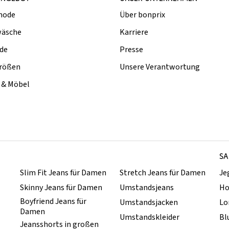
mode
Über bonprix
äsche
Karriere
de
Presse
rößen
Unsere Verantwortung
& Möbel
SA
Slim Fit Jeans für Damen
Stretch Jeans für Damen
Je
Skinny Jeans für Damen
Umstandsjeans
Ho
Boyfriend Jeans für
Umstandsjacken
Lo
Damen
Umstandskleider
Bl
Jeansshorts in großen