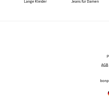
Lange Kleider
Jeans für Damen
P
AGB
bonp