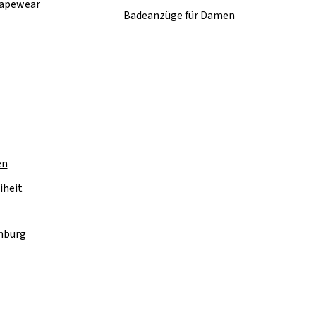
apewear
Badeanzüge für Damen
en
iheit
amburg