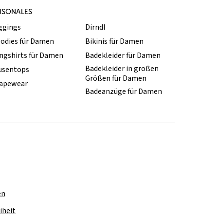
ISONALES
ggings
Dirndl
odies für Damen
Bikinis für Damen
ngshirts für Damen
Badekleider für Damen
Badekleider in großen
usentops
Größen für Damen
apewear
Badeanzüge für Damen
en
iheit