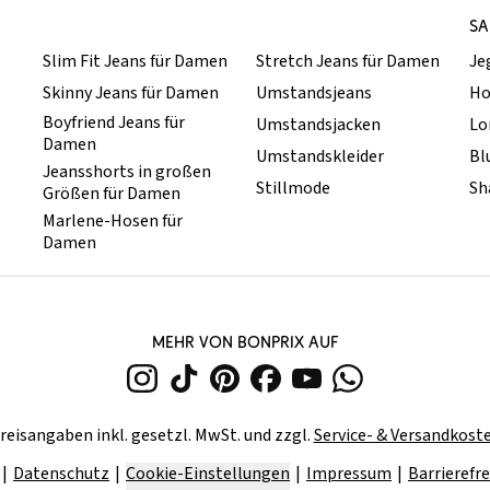
SA
Slim Fit Jeans für Damen
Stretch Jeans für Damen
Je
Skinny Jeans für Damen
Umstandsjeans
Ho
Boyfriend Jeans für
Umstandsjacken
Lo
Damen
Umstandskleider
Bl
Jeansshorts in großen
Stillmode
Sh
Größen für Damen
Marlene-Hosen für
Damen
MEHR VON BONPRIX AUF
reisangaben inkl. gesetzl. MwSt. und zzgl.
Service- & Versandkost
Datenschutz
Cookie-Einstellungen
Impressum
Barrierefre