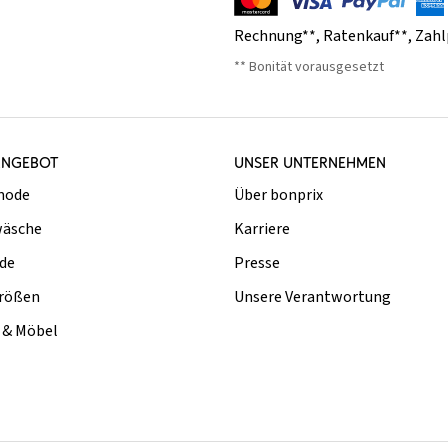
Rechnung**
,
Ratenkauf**
,
Zahl
** Bonität vorausgesetzt
ANGEBOT
UNSER UNTERNEHMEN
mode
Über bonprix
äsche
Karriere
de
Presse
rößen
Unsere Verantwortung
& Möbel