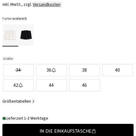
inkl. MwSt., zzgl.
Versandkosten
Farbe:
wollweiß
Größe:
34
36
38
40
42
44
46
Größentabellen
Lieferzeit 1-3 Werktage
In die Einkaufstasche