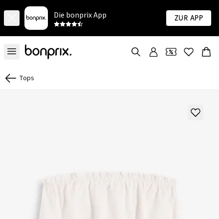
Die bonprix App
Zur App
Tops