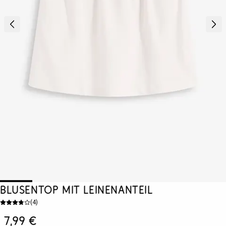
Blusentop mit Leinenanteil
(
4
)
7,99 €