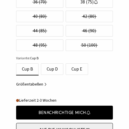
36 (70)
38 (75)
40 (80)
42 (80)
44 (85)
46 (90)
48 (95)
50 (100)
Variante:
Cup B
Cup B
Cup D
Cup E
Größentabellen
Lieferzeit 2-3 Wochen
Benachrichtige mich