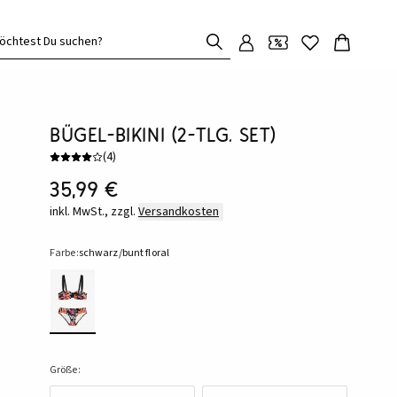
öchtest Du suchen?
Bügel-Bikini (2-tlg. Set)
(
4
)
35,99 €
inkl. MwSt., zzgl.
Versandkosten
Farbe:
schwarz/bunt floral
Größe: