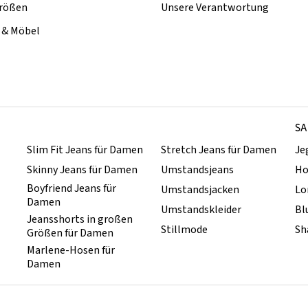
rößen
Unsere Verantwortung
& Möbel
SA
Slim Fit Jeans für Damen
Stretch Jeans für Damen
Je
Skinny Jeans für Damen
Umstandsjeans
Ho
Boyfriend Jeans für
Umstandsjacken
Lo
Damen
Umstandskleider
Bl
Jeansshorts in großen
Stillmode
Sh
Größen für Damen
Marlene-Hosen für
Damen