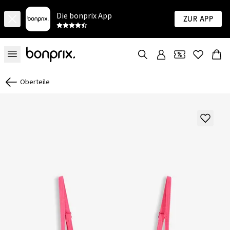
Die bonprix App
Zur App
Oberteile