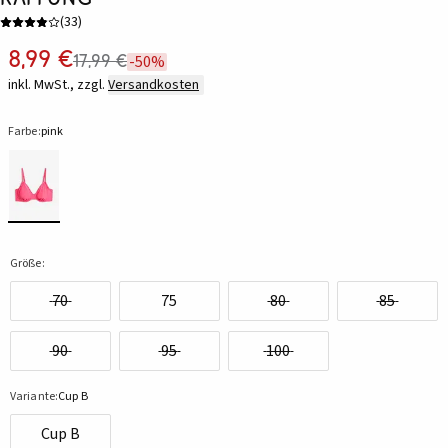
(
33
)
8,99 €
17,99 €
-50%
inkl. MwSt., zzgl.
Versandkosten
Farbe:
pink
Größe:
70
75
80
85
90
95
100
Variante:
Cup B
Cup B