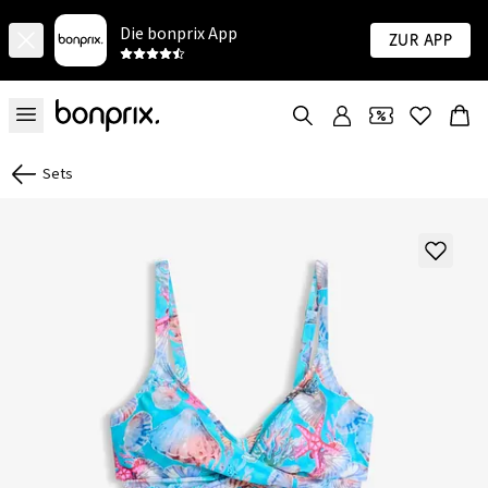
Die bonprix App
Zur App
Sets