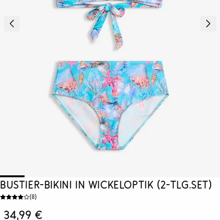
Bustier-Bikini in Wickeloptik (2-tlg.Set)
(
8
)
34,99 €