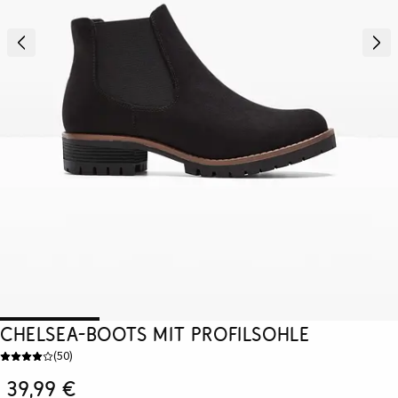
Chelsea-Boots mit Profilsohle
(
50
)
39,99 €