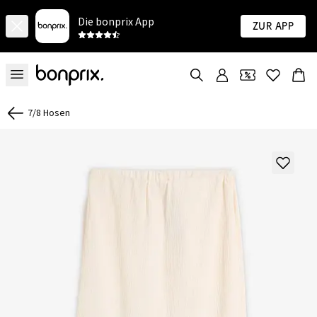
Die bonprix App
Zur App
7/8 Hosen