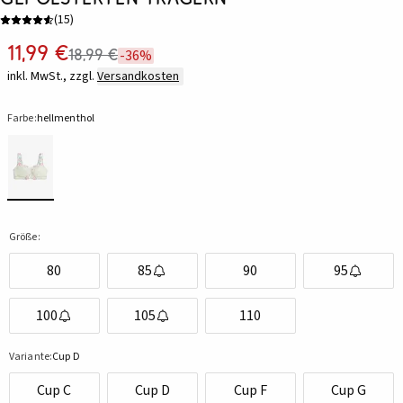
(
15
)
11,99 €
18,99 €
-36%
inkl. MwSt., zzgl.
Versandkosten
Farbe:
hellmenthol
Größe:
80
85
90
95
100
105
110
Variante:
Cup D
Cup C
Cup D
Cup F
Cup G