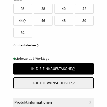
36
38
40
42
44
46
48
50
52
Größentabellen
Lieferzeit 1-3 Werktage
In die Einkaufstasche
Auf die Wunschliste
Produktinformationen