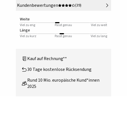
Kundenbewertungen
(39)
Weite
Viel zu eng
Passt genau
Viel zu weit
Länge
Viel zu kurz
Passt genau
Viel zu lang
Kauf auf Rechnung**
30 Tage kostenlose Rücksendung
Rund 10 Mio. europäische Kund*innen
2025