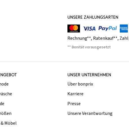
UNSERE ZAHLUNGSARTEN
Rechnung**
,
Ratenkauf**
,
Zahl
** Bonität vorausgesetzt
ANGEBOT
UNSER UNTERNEHMEN
mode
Über bonprix
äsche
Karriere
de
Presse
rößen
Unsere Verantwortung
& Möbel