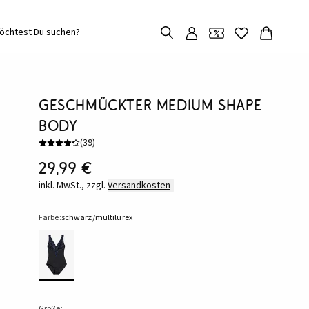
öchtest Du suchen?
Geschmückter Medium Shape
Body
(
39
)
29,99 €
inkl. MwSt., zzgl.
Versandkosten
Farbe:
schwarz/multilurex
Größe: