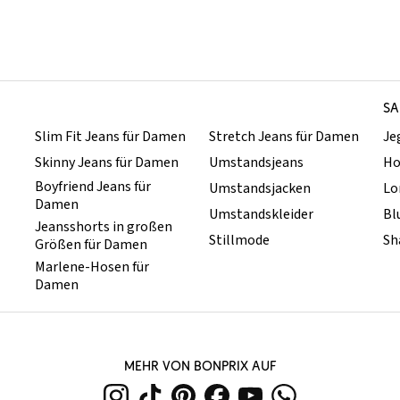
SA
Slim Fit Jeans für Damen
Stretch Jeans für Damen
Je
Skinny Jeans für Damen
Umstandsjeans
Ho
Boyfriend Jeans für
Umstandsjacken
Lo
Damen
Umstandskleider
Bl
Jeansshorts in großen
Stillmode
Sh
Größen für Damen
Marlene-Hosen für
Damen
MEHR VON BONPRIX AUF