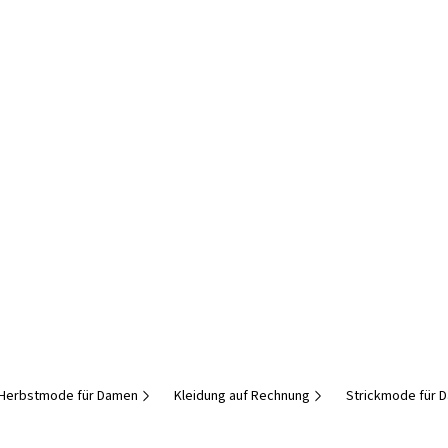
Herbstmode für Damen
Kleidung auf Rechnung
Strickmode für 