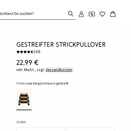
öchtest Du suchen?
Gestreifter Strickpullover
(
30
)
22,99 €
inkl. MwSt., zzgl.
Versandkosten
Farbe:
new beige/schwarz gestreift
Größe: