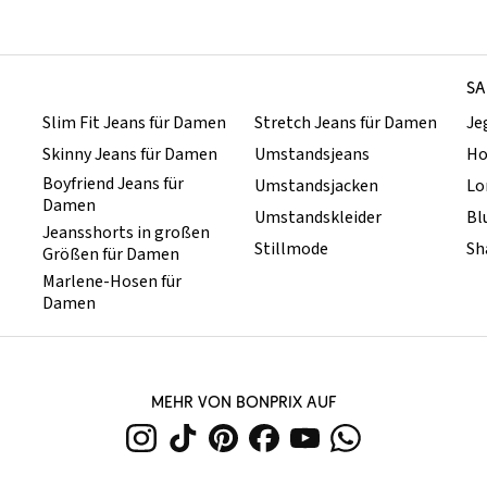
SA
Slim Fit Jeans für Damen
Stretch Jeans für Damen
Je
Skinny Jeans für Damen
Umstandsjeans
Ho
Boyfriend Jeans für
Umstandsjacken
Lo
Damen
Umstandskleider
Bl
Jeansshorts in großen
Stillmode
Sh
Größen für Damen
Marlene-Hosen für
Damen
MEHR VON BONPRIX AUF