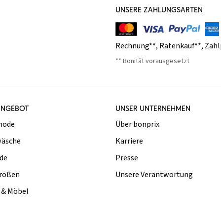
UNSERE ZAHLUNGSARTEN
Rechnung**
,
Ratenkauf**
,
Zahl
** Bonität vorausgesetzt
ANGEBOT
UNSER UNTERNEHMEN
mode
Über bonprix
äsche
Karriere
de
Presse
rößen
Unsere Verantwortung
& Möbel