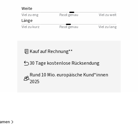
Weite
Viel zu eng
Passt genau
Viel zu weit
Länge
Viel zu kurz
Passt genau
Viel zu lang
Kauf auf Rechnung**
30 Tage kostenlose Rücksendung
Rund 10 Mio. europäische Kund*innen
2025
Damen