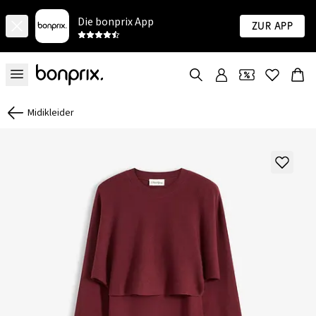
Die bonprix App
Zur App
Midikleider