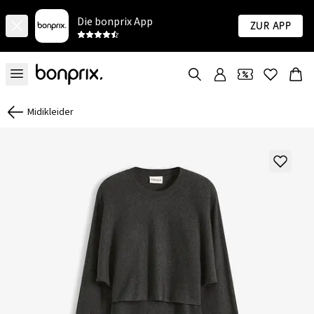
Die bonprix App
Zur App
Midikleider