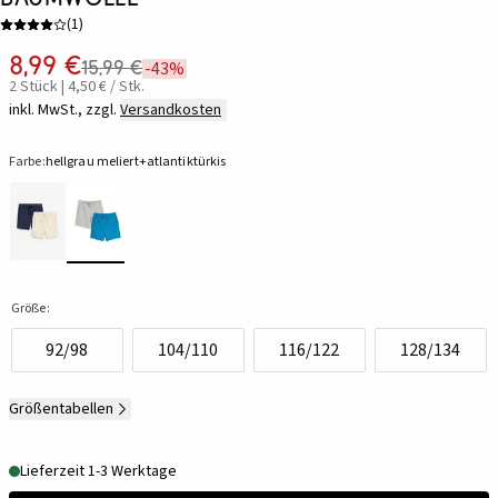
(
1
)
8,99 €
15,99 €
-43%
2 Stück | 4,50 € / Stk.
inkl. MwSt., zzgl.
Versandkosten
Farbe:
hellgrau meliert+atlantiktürkis
Größe:
92/98
104/110
116/122
128/134
Größentabellen
Lieferzeit 1-3 Werktage