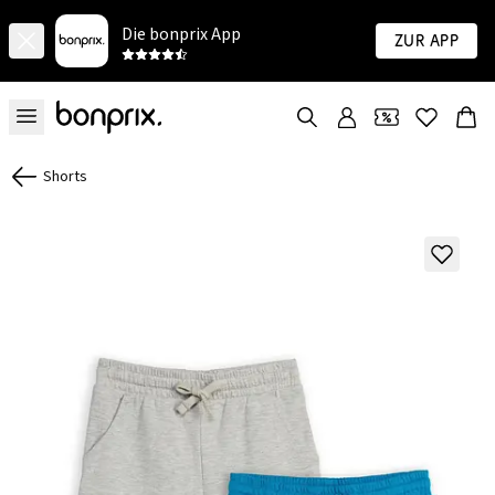
Die bonprix App
Zur App
Shorts