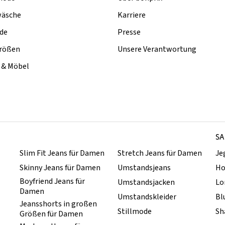
äsche
Karriere
de
Presse
rößen
Unsere Verantwortung
& Möbel
SA
Slim Fit Jeans für Damen
Stretch Jeans für Damen
Je
Skinny Jeans für Damen
Umstandsjeans
Ho
Boyfriend Jeans für
Umstandsjacken
Lo
Damen
Umstandskleider
Bl
Jeansshorts in großen
Stillmode
Sh
Größen für Damen