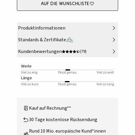
Auf die Wunschliste
Produktinformationen
Standards & Zertifikate
Kundenbewertungen
(79)
Weite
Viel zu eng
Passt genau
Viel zu weit
Länge
Viel zu kurz
Passt genau
Viel zu lang
Kauf auf Rechnung**
30 Tage kostenlose Rücksendung
Rund 10 Mio. europäische Kund*innen