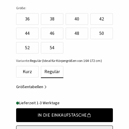
Größe:
36
38
40
42
44
46
48
50
52
54
Variante:
Regulär (Ideal für Körpergrößen von 164-172 cm)
Kurz
Regulär
Größentabellen
Lieferzeit 1-3 Werktage
In die Einkaufstasche