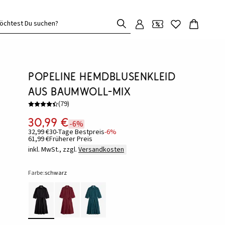
öchtest Du suchen?
Popeline Hemdblusenkleid
aus Baumwoll-Mix
(
79
)
30,99 €
-6%
32,99 €
30-Tage Bestpreis
-6%
61,99 €
Früherer Preis
inkl. MwSt., zzgl.
Versandkosten
Farbe:
schwarz