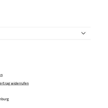
en
ertrag widerrufen
amburg