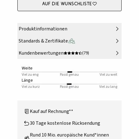
Auf die Wunschliste
Produktinformationen
Standards & Zertifikate
Kundenbewertungen
(79)
Weite
Viel zu eng
Passt genau
Viel zu weit
Länge
Viel zu kurz
Passt genau
Viel zu lang
Kauf auf Rechnung**
30 Tage kostenlose Rücksendung
Rund 10 Mio. europäische Kund*innen