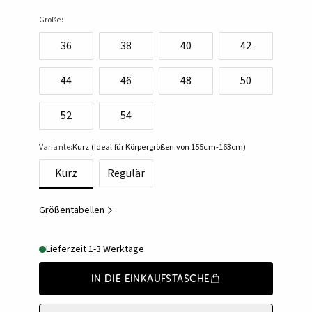
Größe:
36
38
40
42
44
46
48
50
52
54
Variante:
Kurz (Ideal für Körpergrößen von 155cm-163cm)
Kurz
Regulär
Größentabellen
Lieferzeit 1-3 Werktage
In die Einkaufstasche