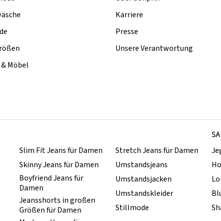
äsche
Karriere
de
Presse
rößen
Unsere Verantwortung
& Möbel
SA
Slim Fit Jeans für Damen
Stretch Jeans für Damen
Je
Skinny Jeans für Damen
Umstandsjeans
Ho
Boyfriend Jeans für
Umstandsjacken
Lo
Damen
Umstandskleider
Bl
Jeansshorts in großen
Stillmode
Sh
Größen für Damen