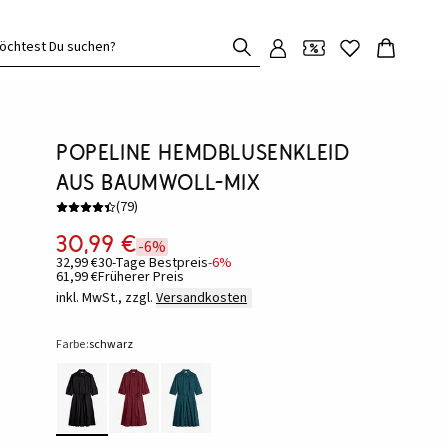
öchtest Du suchen?
Popeline Hemdblusenkleid
aus Baumwoll-Mix
(
79
)
30,99 €
-6%
32,99 €
30-Tage Bestpreis
-6%
61,99 €
Früherer Preis
inkl. MwSt., zzgl.
Versandkosten
Farbe:
schwarz