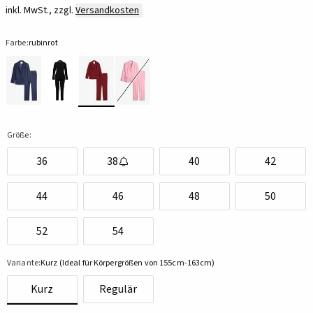
inkl. MwSt., zzgl.
Versandkosten
Farbe:
rubinrot
Größe:
36
38
40
42
44
46
48
50
52
54
Variante:
Kurz (Ideal für Körpergrößen von 155cm-163cm)
Kurz
Regulär