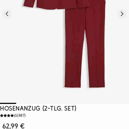
Hosenanzug (2-tlg. Set)
(
487
)
62,99 €