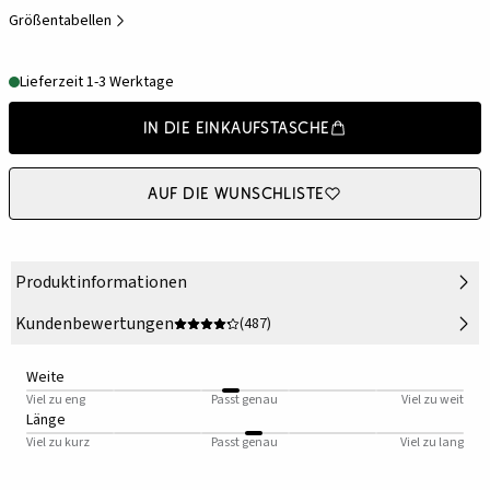
Größentabellen
Lieferzeit 1-3 Werktage
In die Einkaufstasche
Auf die Wunschliste
Produktinformationen
Kundenbewertungen
(487)
Weite
Viel zu eng
Passt genau
Viel zu weit
Länge
Viel zu kurz
Passt genau
Viel zu lang