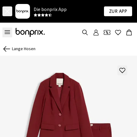
Die bonprix App
Zur App
Lange Hosen