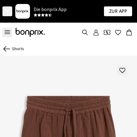
Die bonprix App
Zur App
Shorts