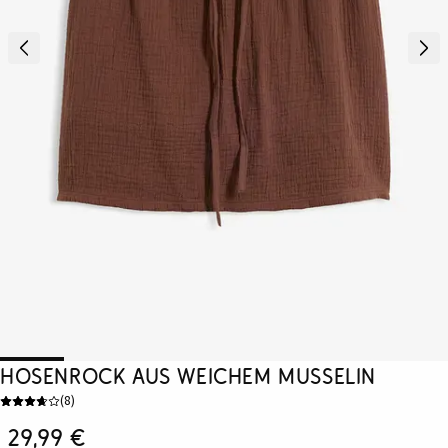
Hosenrock aus weichem Musselin
(
8
)
29,99 €