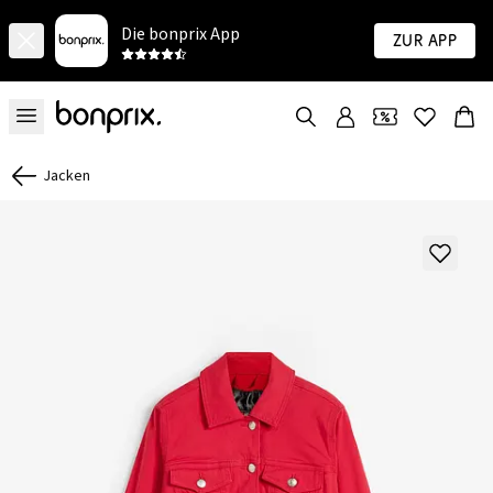
Die bonprix App
Zur App
Jacken