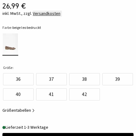
26,99 €
inkl. MwSt., zzgl.
Versandkosten
Farbe:
beige leo bedruckt
Größe:
36
37
38
39
40
41
42
Größentabellen
Lieferzeit 1-3 Werktage