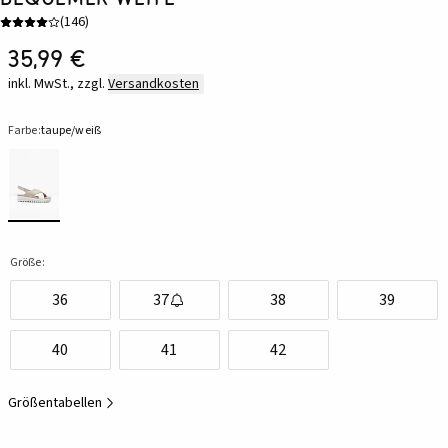
(
146
)
35,99 €
inkl. MwSt., zzgl.
Versandkosten
Farbe:
taupe/weiß
Größe:
36
37
38
39
40
41
42
Größentabellen