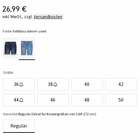
26,99 €
inkl. MwSt., zzgl.
Versandkosten
Farbe:
hellblau denim used
Größe:
36
38
40
42
44
46
48
50
Variante:
Regulär (Ideal für Körpergrößen von 164-172 cm)
Regulär