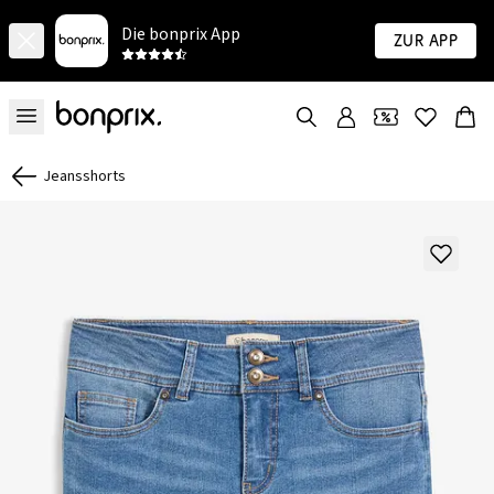
Die bonprix App
Zur App
Jeansshorts