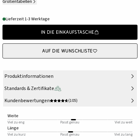
Größentabellen
Lieferzeit 1-3 Werktage
In die Einkaufstasche
Auf die Wunschliste
Produktinformationen
Standards & Zertifikate
Kundenbewertungen
(105)
Weite
Viel zu eng
Passt genau
Viel zu weit
Länge
Viel zu kurz
Passt genau
Viel zu lang