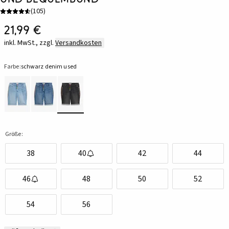
(
105
)
21,99 €
inkl. MwSt., zzgl.
Versandkosten
Farbe:
schwarz denim used
Größe:
38
40
42
44
46
48
50
52
54
56