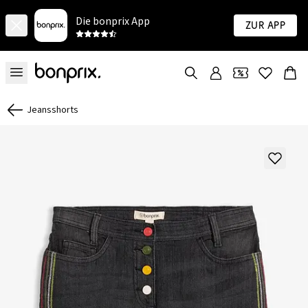
Die bonprix App
Zur App
Jeansshorts