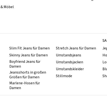
& Möbel
SA
Slim Fit Jeans für Damen
Stretch Jeans für Damen
Je
Skinny Jeans für Damen
Umstandsjeans
Ho
Boyfriend Jeans für
Umstandsjacken
Lo
Damen
Umstandskleider
Bl
Jeansshorts in großen
Stillmode
Sh
Größen für Damen
Marlene-Hosen für
Damen