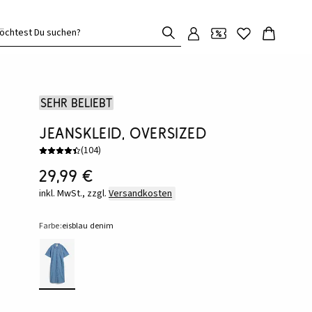
öchtest Du suchen?
Sehr beliebt
Jeanskleid, Oversized
(
104
)
29,99 €
inkl. MwSt., zzgl.
Versandkosten
Farbe:
eisblau denim