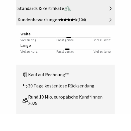
Standards & Zertifikate
Kundenbewertungen
(104)
Weite
Viel zu eng
Passt genau
Viel zu weit
Länge
Viel zu kurz
Passt genau
Viel zu lang
Kauf auf Rechnung**
30 Tage kostenlose Rücksendung
Rund 10 Mio. europäische Kund*innen
2025