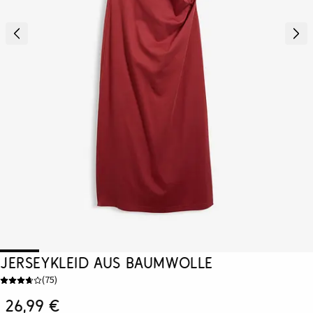
Jerseykleid aus Baumwolle
(
75
)
26,99 €