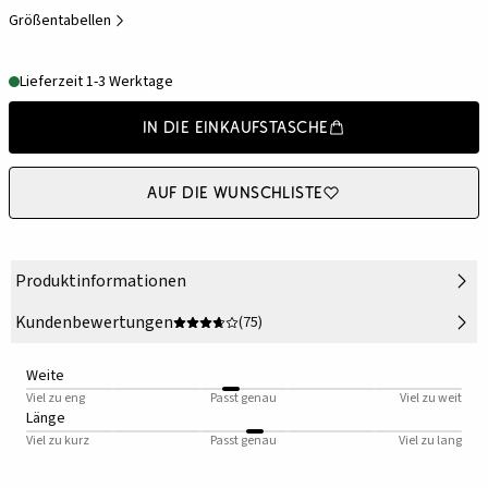
Größentabellen
Lieferzeit 1-3 Werktage
In die Einkaufstasche
Auf die Wunschliste
Produktinformationen
Kundenbewertungen
(75)
Weite
Viel zu eng
Passt genau
Viel zu weit
Länge
Viel zu kurz
Passt genau
Viel zu lang