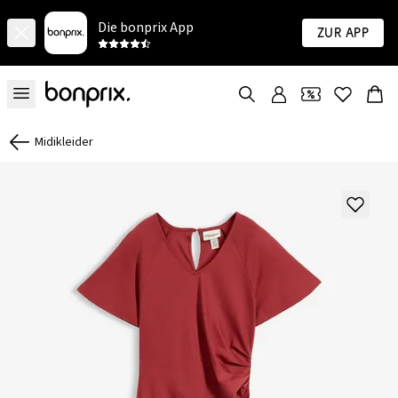
Die bonprix App
Zur App
Midikleider