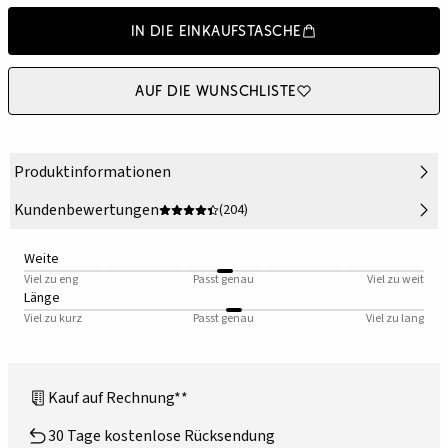
In die Einkaufstasche
Auf die Wunschliste
Produktinformationen
Kundenbewertungen
(204)
Weite
Viel zu eng
Passt genau
Viel zu weit
Länge
Viel zu kurz
Passt genau
Viel zu lang
Kauf auf Rechnung**
30 Tage kostenlose Rücksendung