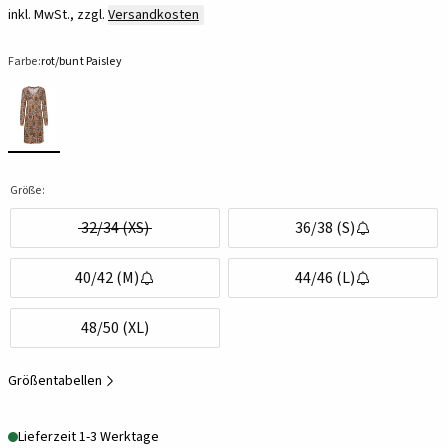
inkl. MwSt., zzgl.
Versandkosten
Farbe:
rot/bunt Paisley
Größe:
32/34 (XS)
36/38 (S)
40/42 (M)
44/46 (L)
48/50 (XL)
Größentabellen
Lieferzeit 1-3 Werktage