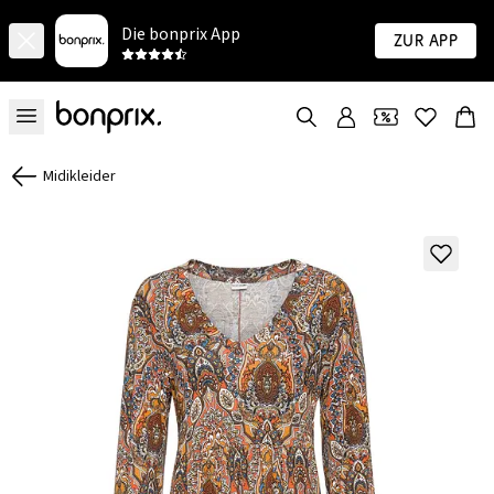
Die bonprix App
Zur App
Midikleider