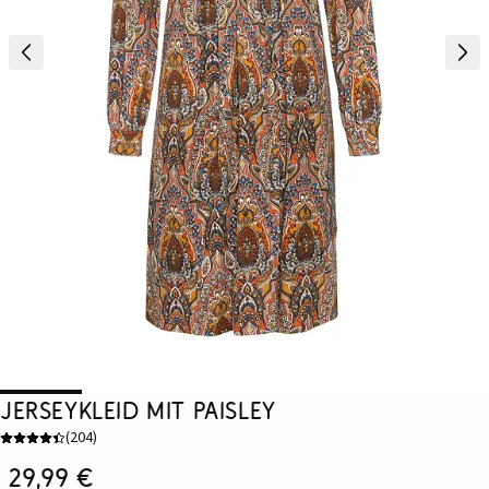
Jerseykleid mit Paisley
(
204
)
29,99 €