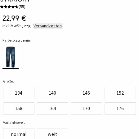
(
55
)
22,99 €
inkl. MwSt., zzgl.
Versandkosten
Farbe:
blau denim
Größe:
134
140
146
152
158
164
170
176
Variante:
weit
normal
weit