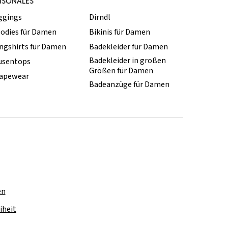
ISONALES
ggings
Dirndl
odies für Damen
Bikinis für Damen
ngshirts für Damen
Badekleider für Damen
Badekleider in großen
usentops
Größen für Damen
apewear
Badeanzüge für Damen
en
iheit