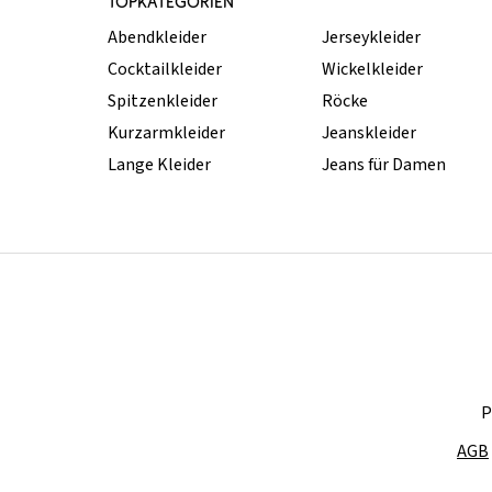
TOPKATEGORIEN
Abendkleider
Jerseykleider
Cocktailkleider
Wickelkleider
Spitzenkleider
Röcke
Kurzarmkleider
Jeanskleider
Lange Kleider
Jeans für Damen
P
AGB