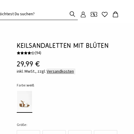
öchtest Du suchen?
Keilsandaletten mit Blüten
(
94
)
29,99 €
inkl. MwSt., zzgl.
Versandkosten
Farbe:
weiß
Größe: