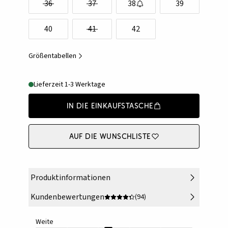
36
37
38
39
40
41
42
Größentabellen
Lieferzeit 1-3 Werktage
In die Einkaufstasche
Auf die Wunschliste
Produktinformationen
Kundenbewertungen
(94)
Weite