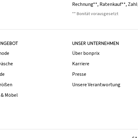
Rechnung**
,
Ratenkauf**
,
Zahl
** Bonität vorausgesetzt
ANGEBOT
UNSER UNTERNEHMEN
mode
Über bonprix
äsche
Karriere
de
Presse
rößen
Unsere Verantwortung
& Möbel