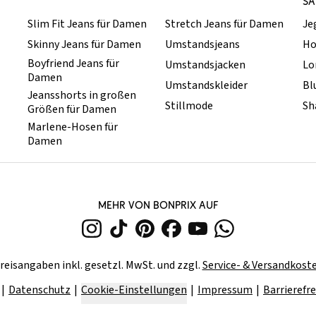
SA
Slim Fit Jeans für Damen
Stretch Jeans für Damen
Je
Skinny Jeans für Damen
Umstandsjeans
Ho
Boyfriend Jeans für
Umstandsjacken
Lo
Damen
Umstandskleider
Bl
Jeansshorts in großen
Stillmode
Sh
Größen für Damen
Marlene-Hosen für
Damen
MEHR VON BONPRIX AUF
reisangaben inkl. gesetzl. MwSt. und zzgl.
Service- & Versandkost
Datenschutz
Cookie-Einstellungen
Impressum
Barrierefre