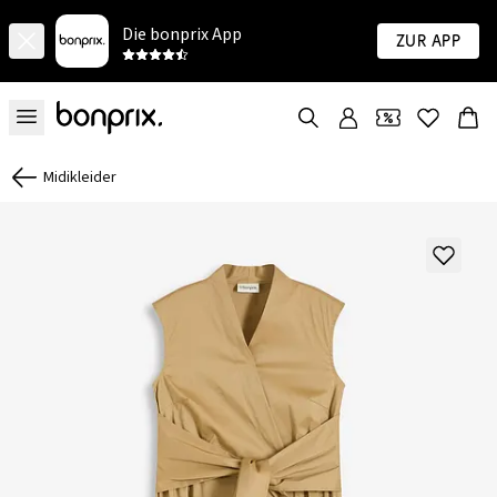
Die bonprix App
Zur App
Midikleider