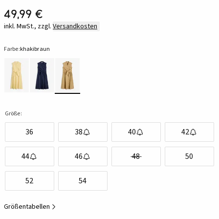
49,99 €
inkl. MwSt., zzgl.
Versandkosten
Farbe:
khakibraun
Größe:
36
38
40
42
44
46
48
50
52
54
Größentabellen