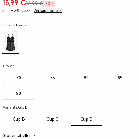
15,99 €
22,99 €
-30%
inkl. MwSt., zzgl.
Versandkosten
Farbe:
schwarz
Größe:
70
75
80
85
90
Variante:
Cup D
Cup B
Cup C
Cup D
Größentabellen