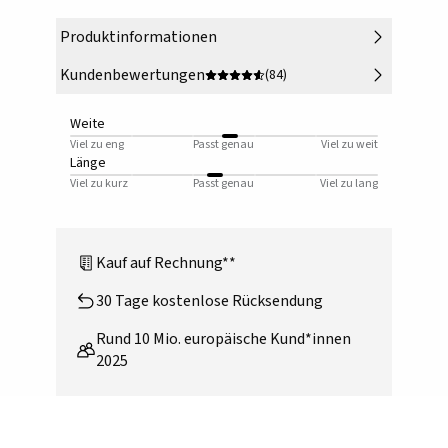
Produktinformationen
Kundenbewertungen
(84)
Weite
Viel zu eng
Passt genau
Viel zu weit
Länge
Viel zu kurz
Passt genau
Viel zu lang
Kauf auf Rechnung**
30 Tage kostenlose Rücksendung
Rund 10 Mio. europäische Kund*innen
2025