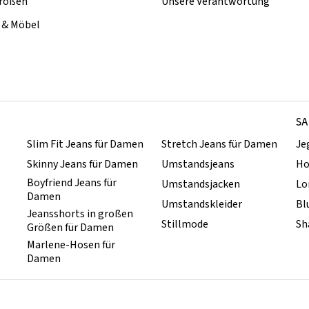
rößen
Unsere Verantwortung
& Möbel
SA
Slim Fit Jeans für Damen
Stretch Jeans für Damen
Je
Skinny Jeans für Damen
Umstandsjeans
Ho
Boyfriend Jeans für
Umstandsjacken
Lo
Damen
Umstandskleider
Bl
Jeansshorts in großen
Stillmode
Sh
Größen für Damen
Marlene-Hosen für
Damen