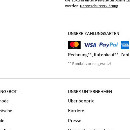
die Zukunft unter
Newsletter Abmeldu
werden.
Datenschutzerklärung
UNSERE ZAHLUNGSARTEN
Rechnung**
,
Ratenkauf**
,
Zahl
** Bonität vorausgesetzt
ANGEBOT
UNSER UNTERNEHMEN
mode
Über bonprix
äsche
Karriere
de
Presse