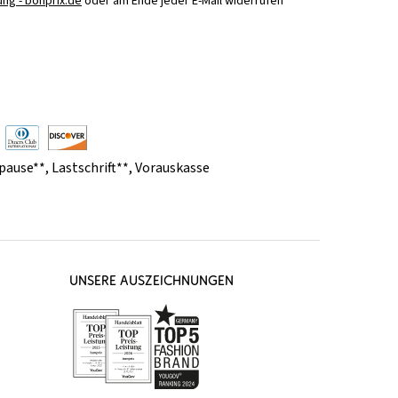
ng - bonprix.de
oder am Ende jeder E-Mail widerrufen
pause**
,
Lastschrift**
,
Vorauskasse
UNSERE AUSZEICHNUNGEN