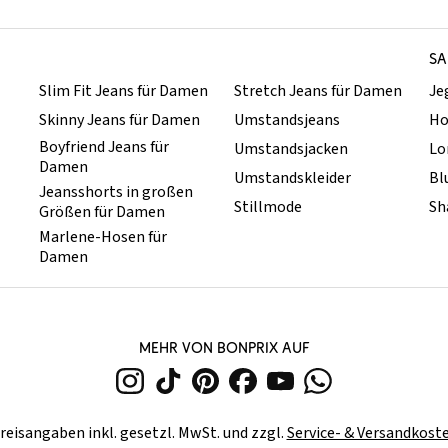
SA
Slim Fit Jeans für Damen
Stretch Jeans für Damen
Je
Skinny Jeans für Damen
Umstandsjeans
Ho
Boyfriend Jeans für
Umstandsjacken
Lo
Damen
Umstandskleider
Bl
Jeansshorts in großen
Stillmode
Sh
Größen für Damen
Marlene-Hosen für
Damen
MEHR VON BONPRIX AUF
reisangaben inkl. gesetzl. MwSt. und zzgl.
Service- & Versandkost