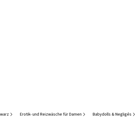
hwarz
Erotik- und Reizwäsche für Damen
Babydolls & Negligés