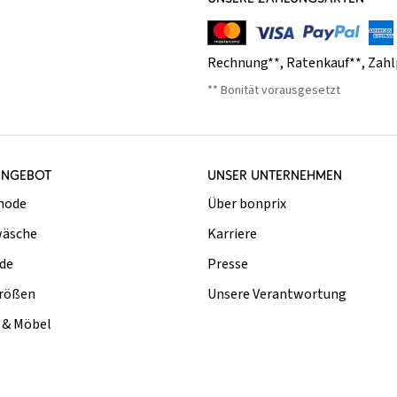
Rechnung**
,
Ratenkauf**
,
Zahl
** Bonität vorausgesetzt
ANGEBOT
UNSER UNTERNEHMEN
mode
Über bonprix
äsche
Karriere
de
Presse
rößen
Unsere Verantwortung
& Möbel