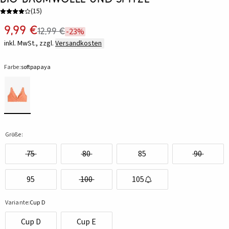
(
15
)
9,99 €
12,99 €
-23%
inkl. MwSt., zzgl.
Versandkosten
Farbe:
softpapaya
Größe:
75
80
85
90
95
100
105
Variante:
Cup D
Cup D
Cup E