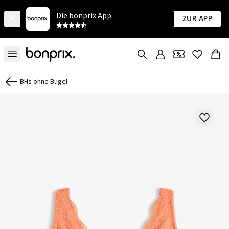
Die bonprix App
Zur App
BHs ohne Bügel