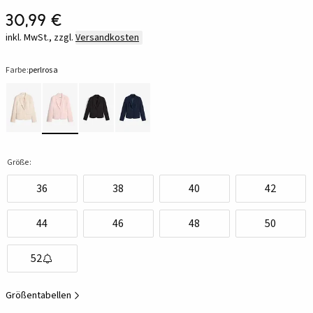
30,99 €
inkl. MwSt., zzgl.
Versandkosten
Farbe:
perlrosa
Größe:
36
38
40
42
44
46
48
50
52
Größentabellen