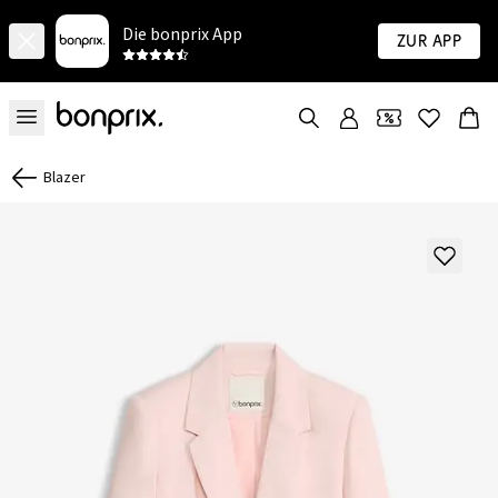
Die bonprix App
Zur App
Blazer