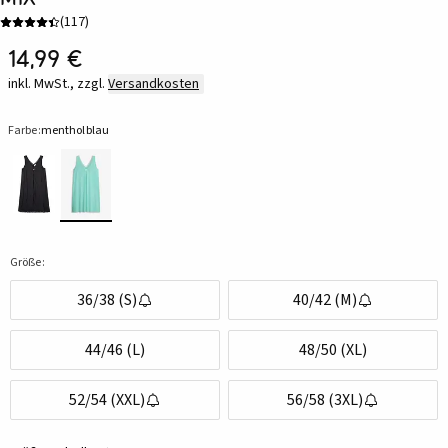
(
117
)
14,99 €
inkl. MwSt., zzgl.
Versandkosten
Farbe:
mentholblau
Größe:
36/38 (S)
40/42 (M)
44/46 (L)
48/50 (XL)
52/54 (XXL)
56/58 (3XL)