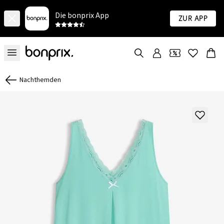
Die bonprix App
Zur App
Nachthemden