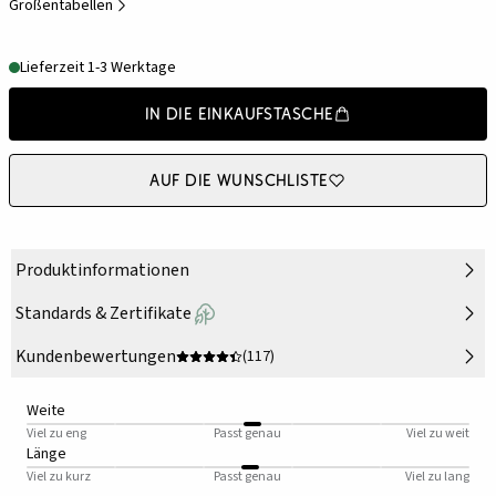
Größentabellen
Lieferzeit 1-3 Werktage
In die Einkaufstasche
Auf die Wunschliste
Produktinformationen
Standards & Zertifikate
Kundenbewertungen
(117)
Weite
Viel zu eng
Passt genau
Viel zu weit
Länge
Viel zu kurz
Passt genau
Viel zu lang