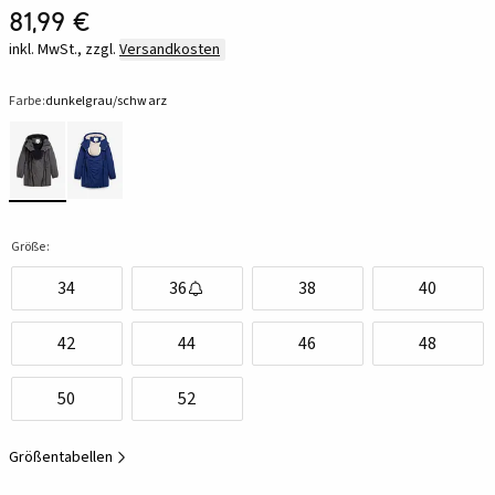
81,99 €
inkl. MwSt., zzgl.
Versandkosten
Farbe:
dunkelgrau/schwarz
Größe:
34
36
38
40
42
44
46
48
50
52
Größentabellen