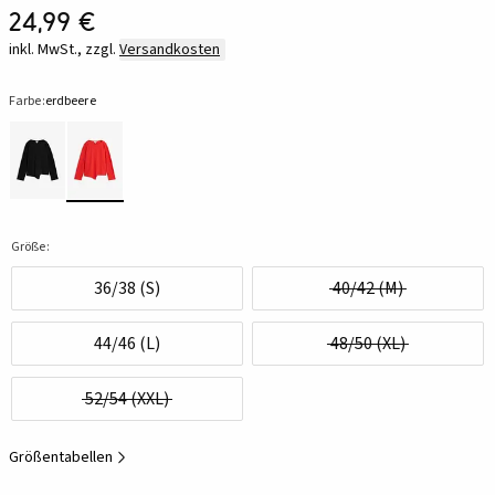
24,99 €
inkl. MwSt., zzgl.
Versandkosten
Farbe:
erdbeere
Größe:
36/38 (S)
40/42 (M)
44/46 (L)
48/50 (XL)
52/54 (XXL)
Größentabellen