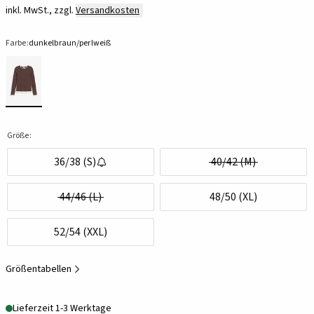
inkl. MwSt., zzgl.
Versandkosten
Farbe:
dunkelbraun/perlweiß
Größe:
36/38 (S)
40/42 (M)
44/46 (L)
48/50 (XL)
52/54 (XXL)
Größentabellen
Lieferzeit 1-3 Werktage