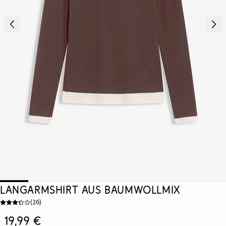
Langarmshirt aus Baumwollmix
(
26
)
19,99 €