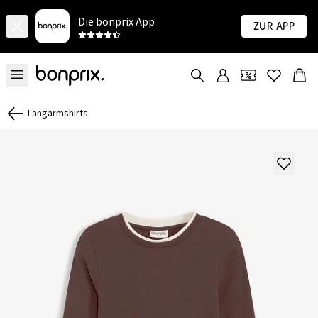
Die bonprix App
Zur App
Langarmshirts