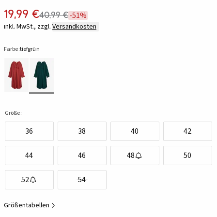
19,99 €
40,99 €
-51%
inkl. MwSt., zzgl.
Versandkosten
Farbe:
tiefgrün
Größe:
36
38
40
42
44
46
48
50
52
54
Größentabellen