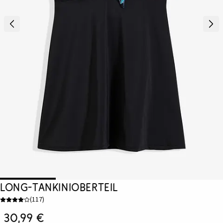
Long-Tankinioberteil
(
117
)
30,99 €