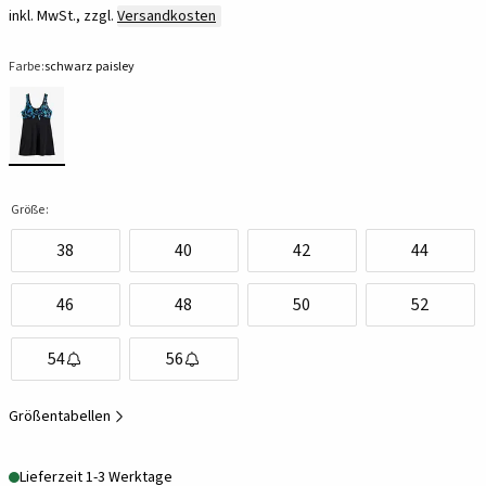
inkl. MwSt., zzgl.
Versandkosten
Farbe:
schwarz paisley
Größe:
38
40
42
44
46
48
50
52
54
56
Größentabellen
Lieferzeit 1-3 Werktage