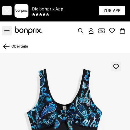
Die bonprix App
Zur App
Oberteile