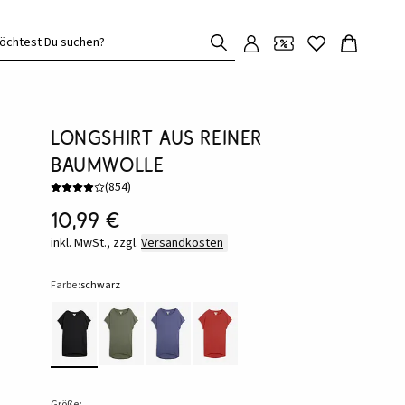
öchtest Du suchen?
Longshirt aus reiner
Baumwolle
(
854
)
10,99 €
inkl. MwSt., zzgl.
Versandkosten
Farbe:
schwarz
Größe: