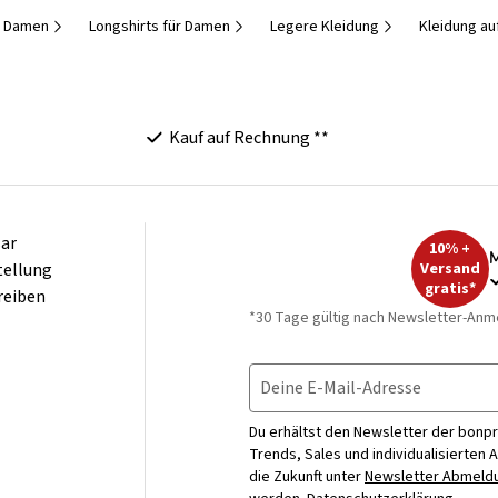
r Damen
Longshirts für Damen
Legere Kleidung
Kleidung a
Kauf auf Rechnung **
ar
10% +
M
tellung
Versand
gratis*
reiben
*30 Tage gültig nach Newsletter-Anm
Deine E-Mail-Adresse
Du erhältst den Newsletter der bonpr
Trends, Sales und individualisierten 
die Zukunft unter
Newsletter Abmeldu