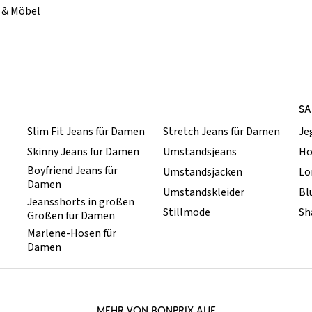
& Möbel
SA
Slim Fit Jeans für Damen
Stretch Jeans für Damen
Je
Skinny Jeans für Damen
Umstandsjeans
Ho
Boyfriend Jeans für
Umstandsjacken
Lo
Damen
Umstandskleider
Bl
Jeansshorts in großen
Stillmode
Sh
Größen für Damen
Marlene-Hosen für
Damen
MEHR VON BONPRIX AUF