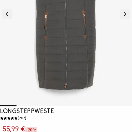
Longsteppweste
(
262
)
55,99 €
-20%