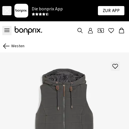
Die bonprix App
Zur App
Westen