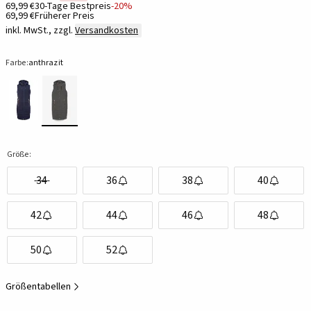
69,99 €
30-Tage Bestpreis
-20%
69,99 €
Früherer Preis
inkl. MwSt., zzgl.
Versandkosten
Farbe:
anthrazit
Größe:
34
36
38
40
42
44
46
48
50
52
Größentabellen