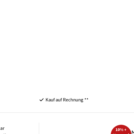
Kauf auf Rechnung **
ar
10% +
M