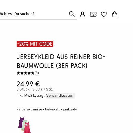
öchtest Du suchen?
-20% mit Code
Jerseykleid aus reiner Bio-
Baumwolle (3er Pack)
(
8
)
24,99 €
3 Stück | 8,33 € / Stk.
inkl. MwSt., zzgl.
Versandkosten
Farbe:
softminze + tiefviolett + pinklady