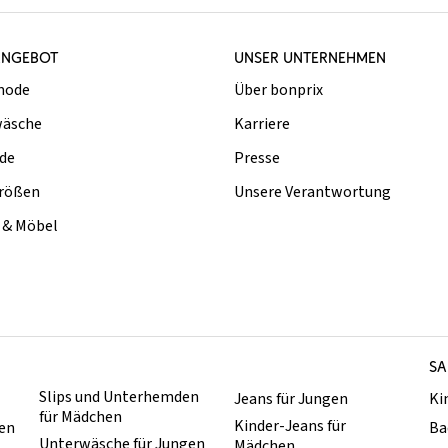
ANGEBOT
UNSER UNTERNEHMEN
mode
Über bonprix
äsche
Karriere
de
Presse
rößen
Unsere Verantwortung
& Möbel
SA
Slips und Unterhemden
Jeans für Jungen
Ki
für Mädchen
Kinder-Jeans für
hen
Ba
Unterwäsche für Jungen
Mädchen