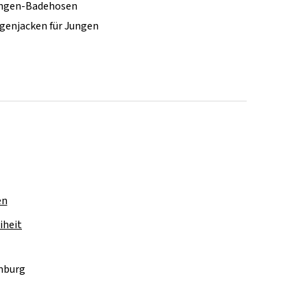
ngen-Badehosen
genjacken für Jungen
en
iheit
amburg